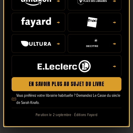
→
→
Prénom
→
→
Nom
→
→
→
Email
EN SAVOIR PLUS AU SUJET DU LIVRE
Vous préférez votre librairie habituelle ? Demandez Le Casse du siècle
de Sarah Knafo.
Téléphone
Parution le 2 septembre · Éditions Fayard